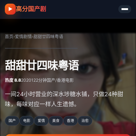
高分国产剧
▶
首页
›
爱情剧情
›
甜甜廿四味粤语
甜甜廿四味粤语
热度 8.8
2020
122分钟
国产/香港
电影
一间24小时营业的深水埗糖水铺，只做24种甜
味，每味对应一样人生遗憾。
国产
电影
爱情
美食
香港
治愈