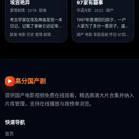
埃宫艳异
97家有囍事
9.1
9.2
爱情剧情 · 2019 · 欧美
华语光影 · 2022 · 国产
考古学家在埃及神庙发现一本
1997年香港回归前夕，一户
日记，记载了拿破仑远征埃及
人家为了多分一套房子，逼着
时与当地女祭司的秘密恋情。
家里最老实的儿子在6月30号
欧美 电影 历史 爱情 剧情
国产 电影 家庭喜剧 怀旧 97回归
前必须闪婚。
高分国产剧
▶
提供国产电影视频免费在线观看，精选高清大片合集并纳入
片库管理，支持在线播放与按榜单浏览。
快速导航
首页