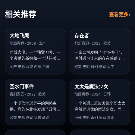
相关推荐
查看更多
›
大地飞鹰
存在者
8.6
8.4
动画青春 · 2009 · 国产
科幻奇幻 · 2023 · 欧美
西域大漠，一个独臂刀客、一
一家公司发明了“存在补丁”，
个逃婚的新娘和一个认错爹的
注射后可让人的存在感瞬间爆
异族少年，共争一匹能救万人
棚，但副作用是在你爱的人记
国产 电影 武侠 西部 荒漠
欧美 电影 科幻 悬疑 哲学
的汗血宝马。
忆中彻底消失。
圣水门事件
太太是魔法少女
9.5
8.3
喜剧家庭 · 2022 · 欧美
动画青春 · 2024 · 日韩
一个坚信地球是平的网络主
一个普通上班族发现全职太太
播，真的在北极发现了政客们
竟然是退休的魔法少女，而她
“追杀地平说者”的秘密基地。
的魔法扫帚正在被用来晾被
欧美 电影 悬疑 惊悚 政治
日韩 电影 奇幻 家庭 喜剧
单。