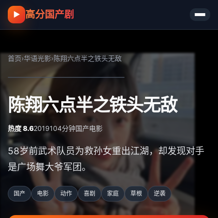
高分国产剧
▶
首页
›
华语光影
›
陈翔六点半之铁头无敌
陈翔六点半之铁头无敌
热度 8.6
2019
104分钟
国产
电影
58岁前武术队员为救孙女重出江湖，却发现对手
是广场舞大爷军团。
国产
电影
动作
喜剧
家庭
草根
逆袭