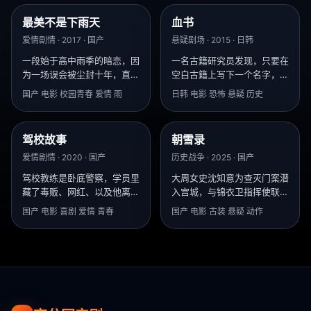
最美不是下雨天
血书
8.6
9.0
爱情剧情 · 2017 · 国产
悬疑剧场 · 2015 · 日韩
一段始于高中雨季的暗恋，因
一名古籍研究员发现，只要在
为一场误会被尘封十年，直到
空白古籍上写下一个名字，此
校友会上那首《雨天》再次响
人就会按照书中插图的方式死
国产 电影 校园青春 爱情 雨
日韩 电影 恐怖 悬疑 历史
起。
去。
驾校故事
朝雪录
8.7
8.6
爱情剧情 · 2020 · 国产
历史战争 · 2025 · 国产
驾校教练是卧底警察，学员里
大周女史沈知意为查灭门案潜
藏了毒贩、网红、以及他离婚
入宫城，与锦衣卫指挥使联手
五年的前妻。
揭开掩埋在朝堂积雪下的篡位
国产 电影 喜剧 爱情 青春
国产 电影 古装 悬疑 动作
阴谋。