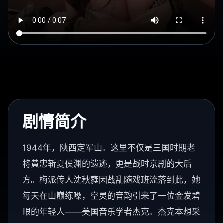
剧情简介
1944年，陕西定军山。这里不仅是三国时期老
将黄忠斩夏侯渊的遗迹，更是战时京剧的大后
方。梅派传人沈秋蕤因战乱随戏班流落到此，她
每天在山巅练嗓，空灵的音韵引来了一位金发碧
眼的年轻人——美国音乐学者杰克。杰克本想采