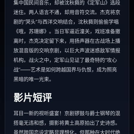
集中国民间音乐，却被沈秋蕤的《定军山》选段
迷住。两人语言不通，却用音符交流。杰克将京
剧的“哭头”与西洋交响结合，沈秋蕤则偷偷学唱
《哦，苏珊娜》。当日军逼近潼关，戏班准备撤
离时，杰克决定留下来，用扬声器在古战场上播
放混音版的交响京剧，以巨大声波迷惑敌军情报
机构。战火之中，定军山见证了最奇特的“攻心
战”——艺术是如何跨越国界与仇恨，成为照亮
黑暗的唯一光束。
影片短评
耳目一新的视听盛宴！京剧锣鼓与爵士钢琴的混
搭毫无违和感，摄影将黄土高原拍出了史诗感。
虽然跨国恋设定略显理想化，但那种在大时代绝