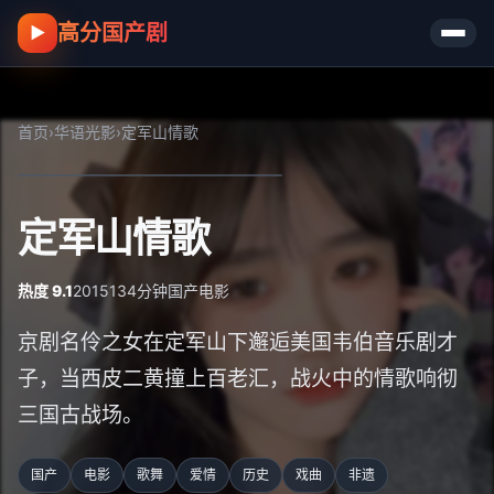
高分国产剧
▶
首页
›
华语光影
›
定军山情歌
定军山情歌
热度 9.1
2015
134分钟
国产
电影
京剧名伶之女在定军山下邂逅美国韦伯音乐剧才
子，当西皮二黄撞上百老汇，战火中的情歌响彻
三国古战场。
国产
电影
歌舞
爱情
历史
戏曲
非遗