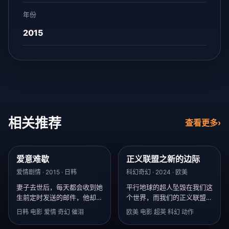
年份
2015
相关推荐
查看更多
›
爱意难歇
正义联盟之新的边际
9.6
9.8
爱情剧情 · 2015 · 日韩
科幻奇幻 · 2024 · 欧美
妻子去世后，每天都会收到她
平行地球的超人坠毁在我们这
生前定时发送的邮件，他却不
个世界，而我们的正义联盟，
敢打开最后一封。
已经在冷战核战中团灭了。
日韩 电影 爱情 奇幻 催泪
欧美 电影 超英 科幻 动作