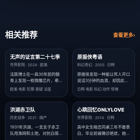
相关推荐
查看更多
›
无声的证言第二十七季
原振侠粤语
8.1
8.8
世界影院 · 2024 · 欧美
科幻奇幻 · 2005 · 日韩
法医博士在一具30年前的骸
原振侠发现一种能让死人开口
骨上发现一枚微雕芯片，牵扯
说话3分钟的血清，却因此被
出冷战时期的生化实验。
跨国制药公司追杀。
欧美 电影 犯罪 悬疑 法医
日韩 电影 科幻 动作 惊悚
洪湖赤卫队
心跳回忆ONLYLOVE
8.1
9.8
历史战争 · 2021 · 国产
世界影院 · 2014 · 日韩
1931年洪湖，一支女子赤卫
高中女生暗恋同桌三年不敢表
队用渔网和土炮，对抗白匪军
白，毕业前被确诊绝症，她决
火船。
定用最后三个月让他爱上自