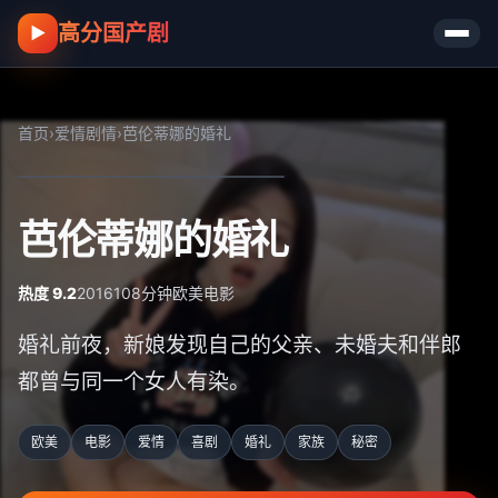
高分国产剧
▶
首页
›
爱情剧情
›
芭伦蒂娜的婚礼
芭伦蒂娜的婚礼
热度 9.2
2016
108分钟
欧美
电影
婚礼前夜，新娘发现自己的父亲、未婚夫和伴郎
都曾与同一个女人有染。
欧美
电影
爱情
喜剧
婚礼
家族
秘密