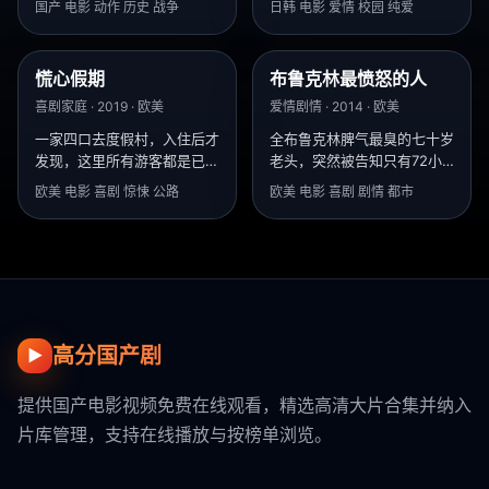
国产 电影 动作 历史 战争
日韩 电影 爱情 校园 纯爱
己。
慌心假期
布鲁克林最愤怒的人
9.6
8.3
喜剧家庭 · 2019 · 欧美
爱情剧情 · 2014 · 欧美
一家四口去度假村，入住后才
全布鲁克林脾气最臭的七十岁
发现，这里所有游客都是已经
老头，突然被告知只有72小
死亡的通缉犯。
时可活，然后他开始疯狂道
欧美 电影 喜剧 惊悚 公路
欧美 电影 喜剧 剧情 都市
歉。
高分国产剧
▶
提供国产电影视频免费在线观看，精选高清大片合集并纳入
片库管理，支持在线播放与按榜单浏览。