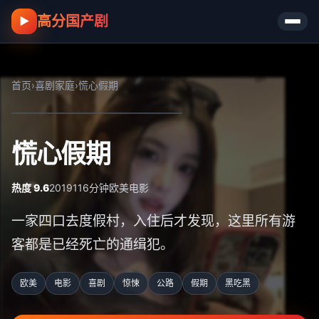
高分国产剧
▶
首页
›
喜剧家庭
›
慌心假期
慌心假期
热度 9.6
2019
116分钟
欧美
电影
一家四口去度假村，入住后才发现，这里所有游
客都是已经死亡的通缉犯。
欧美
电影
喜剧
惊悚
公路
假期
黑吃黑