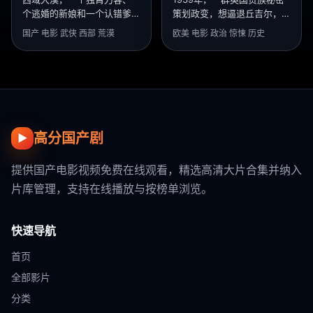
个逃婚的新娘和一个认错爹的
策划政变，想逼退丘吉尔，与
异族少年，共争一匹能救万人
希特勒和谈。
国产 电影 武侠 西部 荒漠
欧美 电影 政治 惊悚 历史
的汗血宝马。
高分国产剧
▶
提供国产电影视频免费在线观看，精选高清大片合集并纳入
片库管理，支持在线播放与按榜单浏览。
快速导航
首页
全部影片
分类