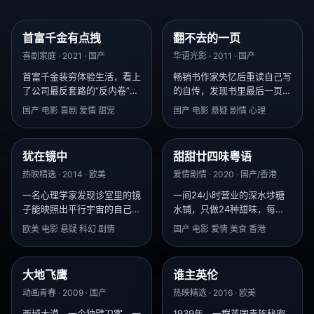
首富千金有点拽
翻不去的一页
8.9
9.5
喜剧家庭 · 2021 · 国产
华语光影 · 2011 · 国产
首富千金装穷体验生活，看上
畅销书作家失忆后重读自己写
了公司最反套路的“反内卷”保
的自传，发现书里最后一页被
安，结果保安才是真正的首
人撕掉，而撕的人正是自己。
国产 电影 喜剧 爱情 甜宠
国产 电影 悬疑 剧情 心理
富？
犹在镜中
甜甜廿四味粤语
9.1
8.8
热映精选 · 2014 · 欧美
爱情剧情 · 2020 · 国产/香港
一名心理学家发现诊室里的镜
一间24小时营业的深水埗糖
子能映照出平行宇宙的自己，
水铺，只做24种甜味，每味
而那些宇宙里的他，似乎都在
对应一样人生遗憾。
欧美 电影 悬疑 科幻 剧情
国产 电影 爱情 美食 香港
预谋杀死主宇宙的他。
大地飞鹰
谁主英伦
8.6
9.3
动画青春 · 2009 · 国产
热映精选 · 2016 · 欧美
西域大漠，一个独臂刀客、一
1939年，一群英国贵族秘密