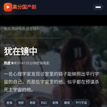
高分国产剧
▶
首页
›
热映精选
›
犹在镜中
犹在镜中
热度 9.1
2014
135分钟
欧美
电影
一名心理学家发现诊室里的镜子能映照出平行宇
宙的自己，而那些宇宙里的他，似乎都在预谋杀
死主宇宙的他。
欧美
电影
悬疑
科幻
剧情
魔镜
平行宇宙