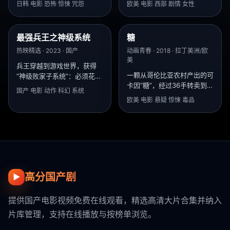
日韩 电影 恐怖 惊悚 咒怨
欧美 电影 西部 剧情 女性
最强兵王之神级系统
糖
8.0
9.6
热映精选 · 2023 · 国产
动画青春 · 2018 · 拉丁美洲/欧
美
兵王穿越到游戏世界，获得
一颗从哥伦比亚农村产出的可
“神级败家子系统”：必须花光
卡因“糖”，经过36手转卖到达
100亿才能回归现实。
国产 电影 动作 科幻 系统
迈阿密富人区，而每一手都死
欧美 电影 悬疑 惊悚 毒品
了人。
高分国产剧
▶
提供国产电影视频免费在线观看，精选高清大片合集并纳入
片库管理，支持在线播放与按榜单浏览。