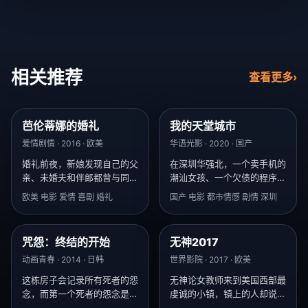
相关推荐
查看更多
›
芭伦蒂娜的婚礼
我的天堂城市
9.2
8.2
爱情剧情 · 2016 · 欧美
华语光影 · 2020 · 国产
婚礼前夜，新娘发现自己的父
在深圳华强北，一个卖手机的
亲、未婚夫和伴郎都曾与同一
潮汕女孩、一个欠债的程序
个女人有染。
员、一个失意的港商，在同一
欧美 电影 爱情 喜剧 婚礼
国产 电影 都市情感 剧情 深圳
栋楼里寻找各自的天堂。
咒怨：终结的开始
无神2017
8.1
9.3
动画青春 · 2014 · 日韩
世界影院 · 2017 · 欧美
这栋房子会记录所有死者的怨
无神论女教师来到美国西部最
念，而第一个死者的怨念是：
虔诚的小镇，镇上的人却说：
“我想更多人进来陪我。”
“我们不需要神，我们有枪。”