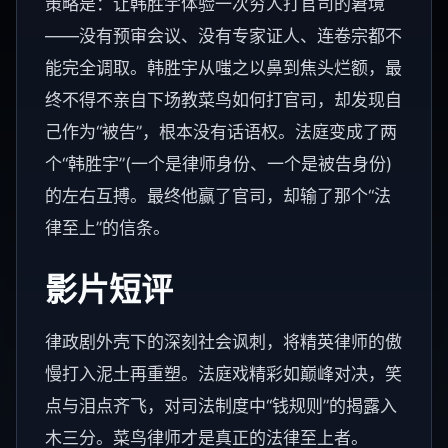
策略是：让韩胜宇体验一次穷人打官司的窘境
——没有预审会议、没有专家证人、连卷宗都不
能完全调取。韩胜宇从嗤之以鼻到焦头烂额，最
终不得不亲自下场教菜鸟如何打官司，却发现自
己作为“被告”，根本没有话语权。法庭变成了两
个“韩胜宇”(一个是律师身份、一个是被告身份)
的左右互搏。最终他赢了官司，却输了那个“法
律至上”的信条。
影片短评
律政剧外壳下的深刻社会讽刺，将精英律师的傲
慢打入泥土再重塑。法庭戏精彩如巅峰对决，笑
点与泪点齐飞，对司法制度中“钱规则”的揭露入
木三分。菜鸟律师才是真正的法律至上者。