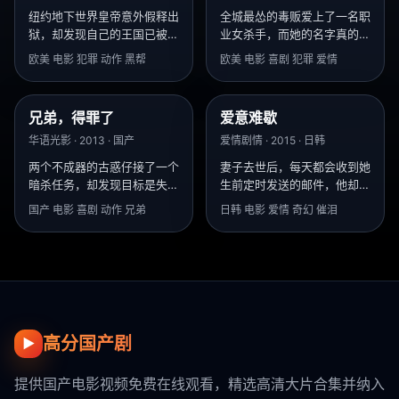
纽约地下世界皇帝意外假释出
全城最怂的毒贩爱上了一名职
狱，却发现自己的王国已被新
业女杀手，而她的名字真的叫
一代毒枭瓜分。
露露·散弹。
欧美 电影 犯罪 动作 黑帮
欧美 电影 喜剧 犯罪 爱情
兄弟，得罪了
爱意难歇
9.0
9.6
华语光影 · 2013 · 国产
爱情剧情 · 2015 · 日韩
两个不成器的古惑仔接了一个
妻子去世后，每天都会收到她
暗杀任务，却发现目标是失散
生前定时发送的邮件，他却不
二十年的亲哥哥。
敢打开最后一封。
国产 电影 喜剧 动作 兄弟
日韩 电影 爱情 奇幻 催泪
高分国产剧
▶
提供国产电影视频免费在线观看，精选高清大片合集并纳入