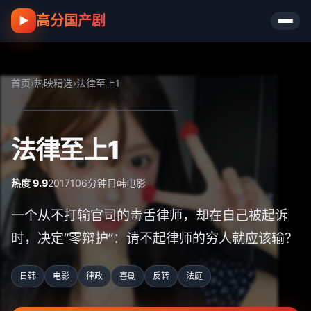
高分国产剧
▶
首页
›
热映精选
›
法律至上1
法律至上1
热度 9.9
2017
106分钟
日韩
电影
一个从不打输官司的毒舌律师，却在自己被起诉
时，决定“零辩护”：请不起律师的穷人就应该输？
日韩
电影
律政
喜剧
反转
法庭