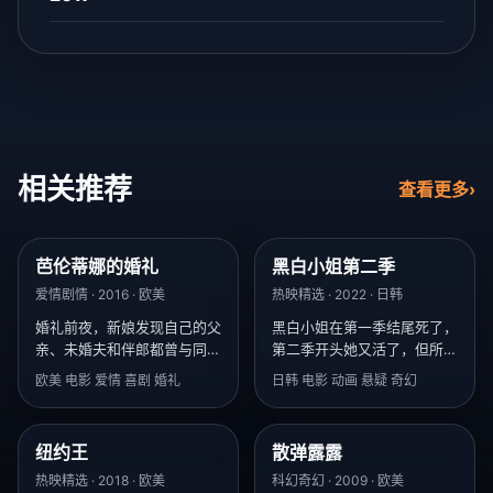
相关推荐
查看更多
›
芭伦蒂娜的婚礼
黑白小姐第二季
9.2
9.9
爱情剧情 · 2016 · 欧美
热映精选 · 2022 · 日韩
婚礼前夜，新娘发现自己的父
黑白小姐在第一季结尾死了，
亲、未婚夫和伴郎都曾与同一
第二季开头她又活了，但所有
个女人有染。
人都不记得她死过。
欧美 电影 爱情 喜剧 婚礼
日韩 电影 动画 悬疑 奇幻
纽约王
散弹露露
8.8
9.4
热映精选 · 2018 · 欧美
科幻奇幻 · 2009 · 欧美