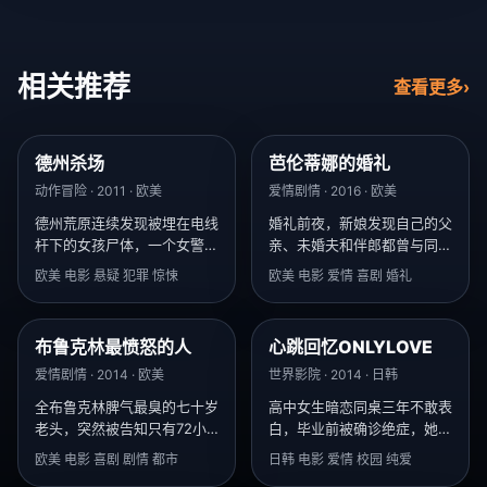
相关推荐
查看更多
›
德州杀场
芭伦蒂娜的婚礼
8.4
9.2
动作冒险 · 2011 · 欧美
爱情剧情 · 2016 · 欧美
德州荒原连续发现被埋在电线
婚礼前夜，新娘发现自己的父
杆下的女孩尸体，一个女警探
亲、未婚夫和伴郎都曾与同一
发现当地电话簿被按凶手的意
个女人有染。
欧美 电影 悬疑 犯罪 惊悚
欧美 电影 爱情 喜剧 婚礼
志重新排列。
布鲁克林最愤怒的人
心跳回忆ONLYLOVE
8.3
9.8
爱情剧情 · 2014 · 欧美
世界影院 · 2014 · 日韩
全布鲁克林脾气最臭的七十岁
高中女生暗恋同桌三年不敢表
老头，突然被告知只有72小
白，毕业前被确诊绝症，她决
时可活，然后他开始疯狂道
定用最后三个月让他爱上自
欧美 电影 喜剧 剧情 都市
日韩 电影 爱情 校园 纯爱
歉。
己。