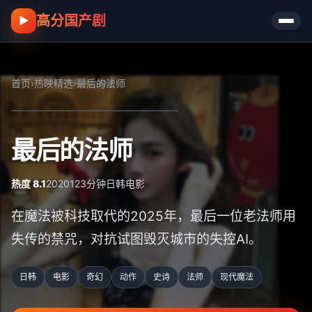
高分国产剧
▶
首页
›
热映精选
›
最后的法师
最后的法师
热度 8.1
2020
123分钟
日韩
电影
在魔法被科技取代的2025年，最后一位老法师用
失传的禁咒，对抗试图毁灭城市的失控AI。
日韩
电影
奇幻
动作
史诗
法师
现代魔法