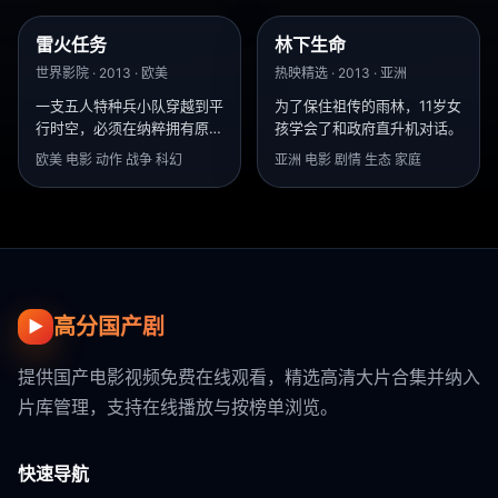
雷火任务
林下生命
9.5
8.2
世界影院 · 2013 · 欧美
热映精选 · 2013 · 亚洲
一支五人特种兵小队穿越到平
为了保住祖传的雨林，11岁女
行时空，必须在纳粹拥有原子
孩学会了和政府直升机对话。
弹的世界里执行刺杀希特勒的
欧美 电影 动作 战争 科幻
亚洲 电影 剧情 生态 家庭
绝命任务。
高分国产剧
▶
提供国产电影视频免费在线观看，精选高清大片合集并纳入
片库管理，支持在线播放与按榜单浏览。
快速导航