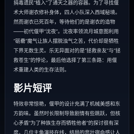
捐毒遗民“植入”了通天之器的容器。为了寻找偃
术大师谢衣修补身体，四人小队深入西域秘境。
然而谢衣已死百年，等待他们的是谢衣的造物
——初代偃甲“沈夜”。沈夜率领流月城意图利用
“砺罍”魔气让族人摆脱浊气之苦，代价却是牺牲
下界无数生灵。乐无异面对的是“拯救亲友”与“拯
救苍生”的悖论，最后他选择了第三条路：用偃
术重建人类的生存法则。
影片短评
特效非常惊艳，偃甲的设计充满了机械美感和东
方韵味。虽然时长限制导致剧情有些跳跃，但核
心矛盾“为了种族生存而牺牲他者”的探讨很有深
度。几位主角演技在线，结局的悲壮宿命感让人