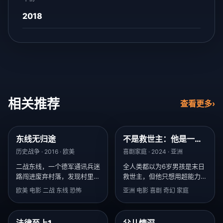
2018
相关推荐
查看更多
›
东线无归途
不是救世主：他是一个
9.7
9.0
非常顽皮的孩子
历史战争 · 2016 · 欧美
喜剧家庭 · 2024 · 亚洲
二战东线，一个德军通讯兵迷
全人类都以为6岁男孩是末日
路闯进废弃村落，发现村里所
救世主，但他只想用超能力炸
有“遗体”都睁着眼睛，瞳孔在
掉全世界的作业本。
欧美 电影 二战 东线 恐怖
亚洲 电影 喜剧 奇幻 家庭
缓慢移动。
法律至上1
父儿情深