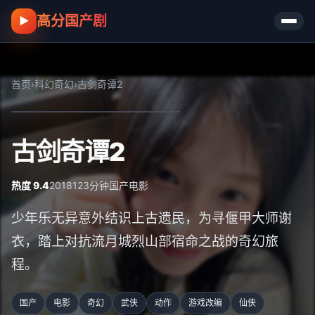
高分国产剧
▶
首页
›
科幻奇幻
›
古剑奇谭2
古剑奇谭2
热度 9.4
2018
123分钟
国产
电影
少年乐无异意外结识上古遗民，为寻偃甲大师谢
衣，踏上对抗流月城烈山部宿命之战的奇幻旅
程。
国产
电影
奇幻
武侠
动作
游戏改编
仙侠