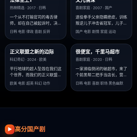
9.9
9.7
热映精选 · 2017 · 日韩
喜剧家庭 · 2007 · 国产
一个从不打输官司的毒舌律
退役拳手父亲隐瞒绝症，训练
师，却在自己被起诉时，决定
叛逆儿子冲击省冠军，儿子夺
“零辩护”：请不起律师的穷人
冠时父亲却在医院拔掉氧气
日韩 电影 律政 喜剧 反转
国产 电影 剧情 家庭 运动
就应该输？
管。
正义联盟之新的边际
很便宜，千里马超市
9.8
9.0
科幻奇幻 · 2024 · 欧美
喜剧家庭 · 2020 · 日韩
平行地球的超人坠毁在我们这
一家濒临倒闭的破超市，来了
个世界，而我们的正义联盟，
个前黑帮二把手当店长，营业
已经在冷战核战中团灭了。
额反而涨了？
欧美 电影 超英 科幻 动作
日韩 电影 喜剧 职场 黑色幽默
高分国产剧
▶